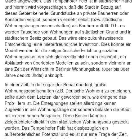
Maße angewiesen. Das Tempelhofer Feld ist in städtischer Hand
und hiermit wird vorgeschlagen, daß die Stadt in Bezug auf
dieses Gebiet keinerlei Grundstücke an private Bauherren oder
Konsortien vergibt, sondern vielmehr selbst (bzw. städtische
Wohnungsbaugenossenschaften) als Bauherr auftritt. D.h. es
werden Tausende von Wohnungen auf städtischen Grund und in
städtischem Besitz gebaut. Das wäre eine zukunftsweisende
Entscheidung, eine mieterfreundliche Investition. Dies könnte ein
Modell werden für die zeitgenössische Errichtung sozialen
Wohnungsbaus, der sich gleichzeitig nicht darin erschöpft, ein
Abklatsch von überlebten Modellen zu sein, sondern vielmehr an
eine Zeit der Weitsicht im Berliner Wohnungsbau (00er bis 30er
Jahre des 20.Jhdts) anknüpft.
In einer Zeit, in der sogar der Senat überlegt, große
Wohnungsgesellschaften (z.B. Deutsche Wohnen) zu enteignen,
sollte auch dem Letzten klar geworden sein, wie dringend das
Prob- lem ist. Die Enteignungen stellen allerdings keinen
Zugewinn in der Wohnungsfrage dar sondern belasten die Stadt
mit extrem hohen Ausgaben. Diese Kosten könnten
zielgerichteter direkt in den städtischen Wohnungsbau gesteckt
werden. Das Tempelhofer Feld hat diesbezüglich ein
außerordentliches Potenzial und es ist nur eine Frage der Zeit,