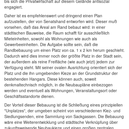
bis sich die Privatwirtschaft auf diesem Gelände antisozial
engagiert.
Daher ist es empfehlenswert und dringend einen Plan
aufzustellen, der von Senatshand entworfen wird. Dieser muß
vorsehen, daß das Areal am Rand bebaut wird: in einer
städtischen Bauweise, die Raum schafft für ausschließlich
Mieteinheiten, sowohl als Wohnungen wie auch als
Gewerbeeinheiten. Die Aufgabe sollte sein, daß die
Randbebauung um einen Platz von ca. 1 x 2 km herum geschieht.
Dadurch wird dies immer noch der größte Platz in der Stadt sein,
der außerdem als reine Freifläche (wie auch jetzt) jedem zur
Verfügung steht. Mit seiner ovalen Ausrichtung orientiert sich der
Platz und die ihn umgebenden Kieze an der Grundstruktur der
bestehenden Hangars. Diese können auch, soweit
denkmaltechnisch möglich, in die Neubaupläne einbezogen
werden und eventuell als Wohnungen, Veranstaltungsort oder
Geschäftsstandorte dienen.
Der Vorteil dieser Bebauung ist die Schließung eines prinzipiellen
"Unplatzes", der umgeben scheint von verschiedenen Kiez- und
Siedlungsenden, eine Sammlung von Sackgassen. Die Bebauung
wäre eine Weiterentwicklung und städtische Verknüpfung über
zukunftsweisende Neubaukieze und einen großen zentralen