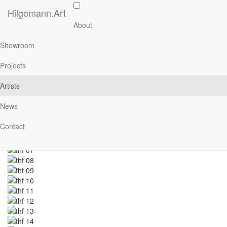
Skip
Hilgemann.Art
to
Main
Herbert Eugen Wiegand
About
main
navigation
content
Showroom
Projects
thf (Tempelhofer Flughafen)
Artists
News
Contact